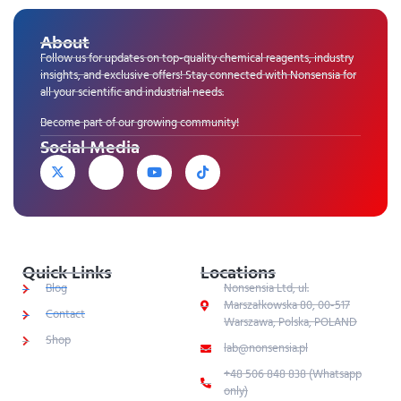
About
Follow us for updates on top-quality chemical reagents, industry
insights, and exclusive offers! Stay connected with Nonsensia for
all your scientific and industrial needs.
Become part of our growing community!
Social Media
Quick Links
Locations
Blog
Nonsensia Ltd, ul.
Marszałkowska 80, 00-517
Contact
Warszawa, Polska, POLAND
Shop
lab@nonsensia.pl
+48 506 848 838 (Whatsapp
only)