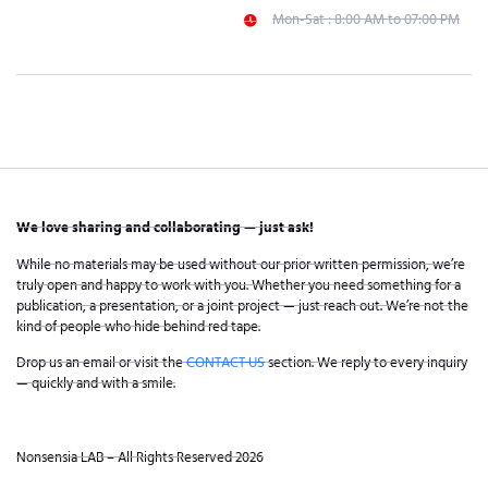
Mon-Sat : 8:00 AM to 07:00 PM
We love sharing and collaborating — just ask!
While no materials may be used without our prior written permission, we’re
truly open and happy to work with you. Whether you need something for a
publication, a presentation, or a joint project — just reach out. We’re not the
kind of people who hide behind red tape.
Drop us an email or visit the
CONTACT US
section. We reply to every inquiry
— quickly and with a smile.
Nonsensia LAB – All Rights Reserved 2026