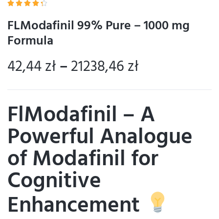





FLModafinil 99% Pure – 1000 mg
Formula
42,44
zł
–
21238,46
zł
FlModafinil – A
Powerful Analogue
of Modafinil for
Cognitive
Enhancement