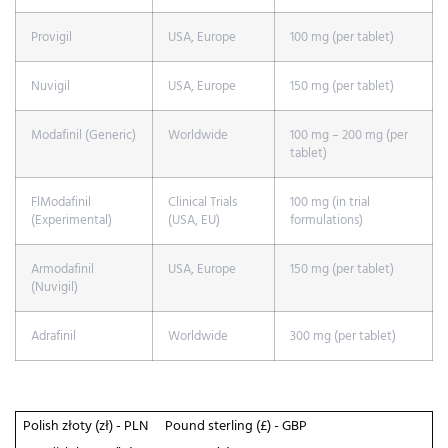
Provigil
USA, Europe
100 mg (per tablet)
Nuvigil
USA, Europe
150 mg (per tablet)
Modafinil (Generic)
Worldwide
100 mg – 200 mg (per
tablet)
FlModafinil
Clinical Trials
100 mg (in trial
(Experimental)
(USA, EU)
formulations)
Armodafinil
USA, Europe
150 mg (per tablet)
(Nuvigil)
Adrafinil
Worldwide
300 mg (per tablet)
Polish złoty (zł) - PLN
Pound sterling (£) - GBP