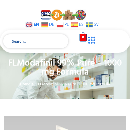
EN
DE
PL
ES
SV
0
FLModafinil 99% Pure – 1000
mg Formula
Home
FLModafinil 99% Pure – 1000 mg Formula