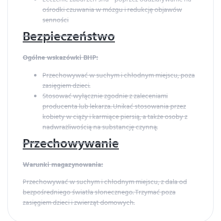
ośrodki czuwania w mózgu i redukcję objawów
senności
Bezpieczeństwo
Ogólne wskazówki BHP:
Przechowywać w suchym i chłodnym miejscu, poza
zasięgiem dzieci.
Stosować wyłącznie zgodnie z zaleceniami
producenta lub lekarza. Unikać stosowania przez
kobiety w ciąży i karmiące piersią, a także osoby z
nadwrażliwością na substancję czynną.
Przechowywanie
Warunki magazynowania:
Przechowywać w suchym i chłodnym miejscu, z dala od
bezpośredniego światła słonecznego. Trzymać poza
zasięgiem dzieci i zwierząt domowych.