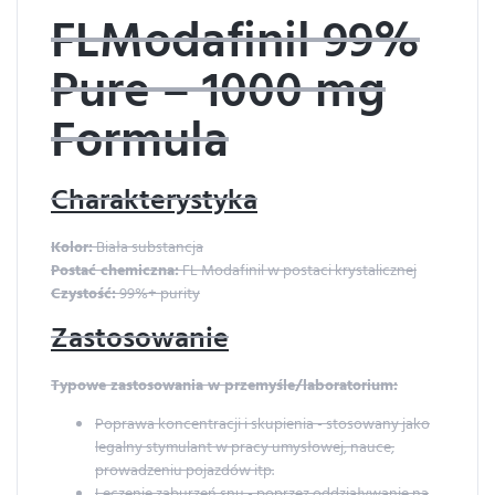
FLModafinil 99%
Pure – 1000 mg
Formula
Charakterystyka
Kolor:
Biała substancja
Postać chemiczna:
FL Modafinil w postaci krystalicznej
Czystość:
99%+ purity
Zastosowanie
Typowe zastosowania w przemyśle/laboratorium:
Poprawa koncentracji i skupienia - stosowany jako
legalny stymulant w pracy umysłowej, nauce,
prowadzeniu pojazdów itp.
Leczenie zaburzeń snu - poprzez oddziaływanie na