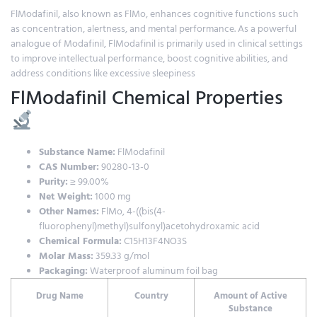
FlModafinil, also known as FlMo, enhances cognitive functions such
as concentration, alertness, and mental performance. As a powerful
analogue of Modafinil, FlModafinil is primarily used in clinical settings
to improve intellectual performance, boost cognitive abilities, and
address conditions like excessive sleepiness
FlModafinil Chemical Properties
Substance Name:
FlModafinil
CAS Number:
90280-13-0
Purity:
≥ 99.00%
Net Weight:
1000 mg
Other Names:
FlMo, 4-((bis(4-
fluorophenyl)methyl)sulfonyl)acetohydroxamic acid
Chemical Formula:
C15H13F4NO3S
Molar Mass:
359.33 g/mol
Packaging:
Waterproof aluminum foil bag
Drug Name
Country
Amount of Active
Substance